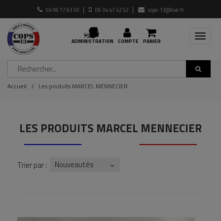
04 96 17 63 50
06 34 47 42 52
cops-13@live.fr
Toggle
ADMINISTRATION
COMPTE
PANIER
navigat
Accueil
Les produits MARCEL MENNECIER
LES PRODUITS MARCEL MENNECIER
Nouveautés
Trier par :