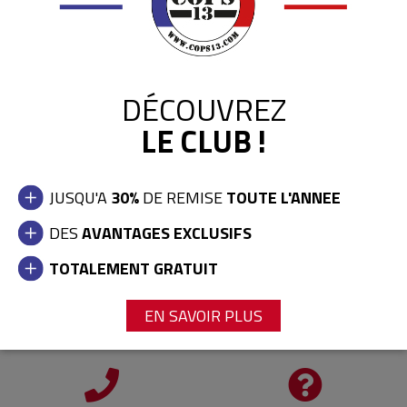
DÉCOUVREZ
LE CLUB !
JUSQU'A
30%
DE REMISE
TOUTE L'ANNEE
LA BOUTIQUE
LIVRAISON ET RETOURS
En savoir +
En savoir +
DES
AVANTAGES EXCLUSIFS
TOTALEMENT GRATUIT
LE CLUB COPS13
CARTES CADEAUX
EN SAVOIR PLUS
En savoir +
En savoir +