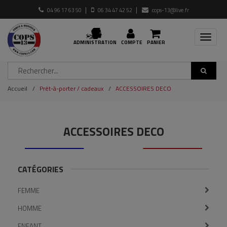
04 96 17 63 50
06 34 47 42 52
cops-13@live.fr
Toggle
ADMINISTRATION
COMPTE
PANIER
navigat
Accueil
Prêt-à-porter / cadeaux
ACCESSOIRES DECO
ACCESSOIRES DECO
CATÉGORIES
FEMME
HOMME
ENFANT