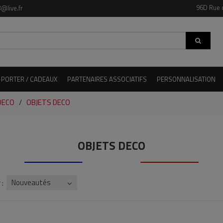
96D Rue 
@live.fr
-PORTER / CADEAUX
PARTENAIRES ASSOCIATIFS
PERSONNALISATION
DECO
OBJETS DECO
OBJETS DECO
Nouveautés
 :