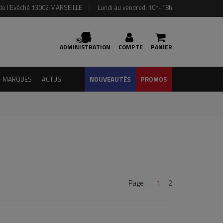
de l'Evêché 13002 MARSEILLE
Lundi au vendredi 10h-18h
ADMINISTRATION
COMPTE
PANIER
MARQUES
ACTUS
NOUVEAUTÉS
PROMOS
Page :
1
2