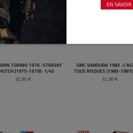
EN SAVOIR
RAN TORINO 1976 -STARSKY
GMC VANDURA 1983 -L'A
HUTCH (1975-1979)- 1/43
TOUS RISQUES (1983-1987)
32,90 €
32,90 €