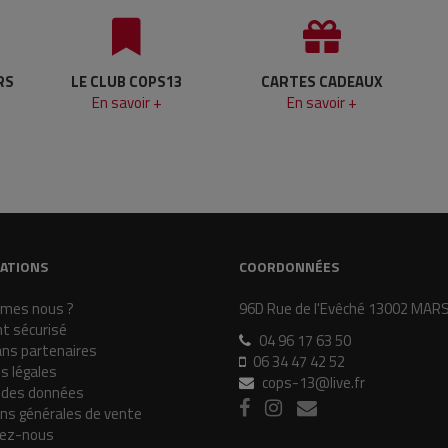
RS
LE CLUB COPS13
CARTES CADEAUX
En savoir +
En savoir +
ATIONS
COORDONNÉES
mes nous ?
96D Rue de l'Evêché 13002 MAR
t sécurisé
04 96 17 63 50
ans partenaires
06 34 47 42 52
s légales
cops-13@live.fr
 des données
ons générales de vente
ez-nous