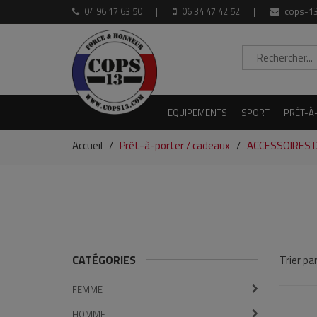
04 96 17 63 50
06 34 47 42 52
cops-13
EQUIPEMENTS
SPORT
PRÊT-À
Accueil
Prêt-à-porter / cadeaux
ACCESSOIRES 
CATÉGORIES
Trier par
FEMME
HOMME