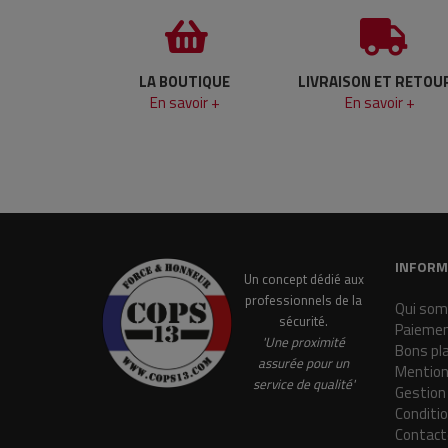
LA BOUTIQUE
LIVRAISON ET RETOU
En savoir +
En savoir +
INFORM
Un concept dédié aux
professionnels de la
Qui som
sécurité.
Paiemen
'Une proximité
Bons pl
assurée pour un
Mention
service de qualité'
Gestion
Conditi
Contact