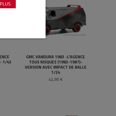
 PLUS
GENCE
GMC VANDURA 1983 -L'AGENCE
- 1/43
TOUS RISQUES (1983-1987)-
VERSION AVEC IMPACT DE BALLE
1/24
42,90 €