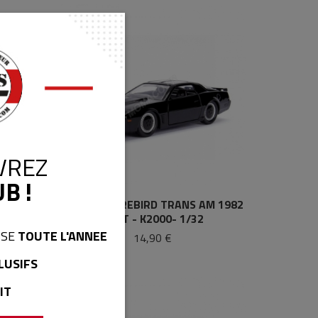
VREZ
B !
ettes
PONTIAC FIREBIRD TRANS AM 1982
-KITT - K2000- 1/32
ISE
TOUTE L'ANNEE
14,90 €
LUSIFS
IT