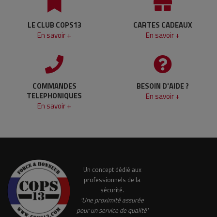
LE CLUB COPS13
CARTES CADEAUX
En savoir +
En savoir +
COMMANDES
BESOIN D'AIDE ?
TELEPHONIQUES
En savoir +
En savoir +
Un concept dédié aux
professionnels de la
sécurité.
'Une proximité assurée
pour un service de qualité'