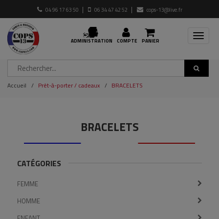
04 96 17 63 50
06 34 47 42 52
cops-13@live.fr
Toggle
ADMINISTRATION
COMPTE
PANIER
navigat
Accueil
Prêt-à-porter / cadeaux
BRACELETS
BRACELETS
CATÉGORIES
FEMME
HOMME
ENFANT