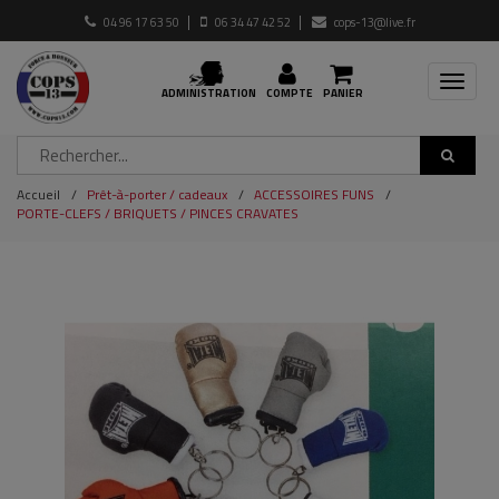
04 96 17 63 50
06 34 47 42 52
cops-13@live.fr
Toggle
ADMINISTRATION
COMPTE
PANIER
navigat
Accueil
Prêt-à-porter / cadeaux
ACCESSOIRES FUNS
PORTE-CLEFS / BRIQUETS / PINCES CRAVATES