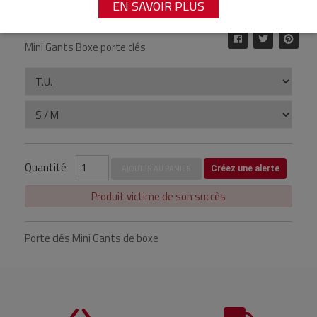
EN SAVOIR PLUS
Référence : MB187G-
Mini Gants Boxe porte clés
Quantité
AJOUTER AU PANIER
Créez une alerte
Produit victime de son succès
Porte clés Mini Gants de boxe