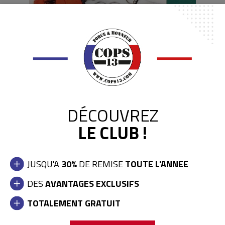
DÉCOUVREZ
LE CLUB !
JUSQU'A
30%
DE REMISE
TOUTE L'ANNEE
DES
AVANTAGES EXCLUSIFS
Mini Gants Boxe porte clés
TOTALEMENT GRATUIT
2,50 €