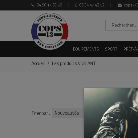
04 96 17 63 50
06 34 47 42 52
cops-13
EQUIPEMENTS
SPORT
PRÊT-À
Accueil
Les produits VIGILANT
Nouveautés
Trier par :