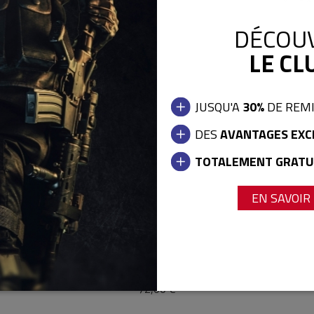
DÉCOU
LE CLU
JUSQU'A
30%
DE REM
DES
AVANTAGES EXC
TOTALEMENT GRATU
EN SAVOIR
CHEST RIG COMPACT NOIR
72,00 €