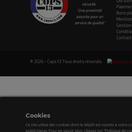
Qui som
sécurité.
Paiemen
'Une proximité
Bons pl
assurée pour un
Mention
service de qualité'
Gestion
Conditi
Contact
© 2026 - Cops13 Tous droits réservés
e
tenu
Cookies
st
Ce site utilise des cookies dont le dépôt est soumis à votre c
publicitaires. Pour en savoir plus, cliquez sur "Politique de con