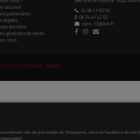
mes nous ?
96D Rue de l'Evêché 13002 MAR
t sécurisé
04 96 17 63 50
ans partenaires
06 34 47 42 52
s légales
cops-13@live.fr
 des données
ons générales de vente
ez-nous
onsentement afin de pré-remplir les formulaires, mesurer l'audience du site (
fidentialité".