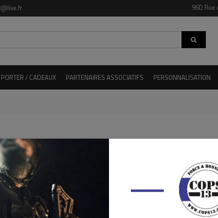
96D Rue 
@live.fr
-PORTER / CADEAUX
PARTENAIRES ASSOCIATIFS
PERSONNALISATION
LES PRODUITS VIGILANT