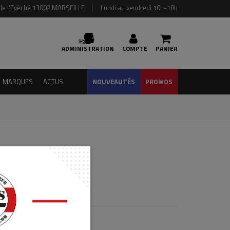
de l'Evêché 13002 MARSEILLE
Lundi au vendredi 10h-18h
ADMINISTRATION
COMPTE
PANIER
MARQUES
ACTUS
NOUVEAUTÉS
PROMOS