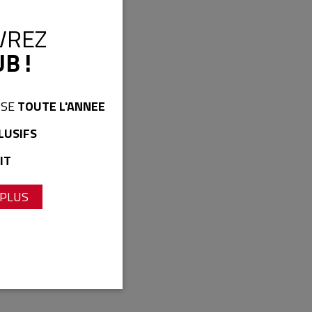
VREZ
B !
ISE
TOUTE L'ANNEE
LUSIFS
IT
 PLUS