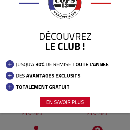
0,00 €
DÉCOUVREZ
LE CLUB !
JUSQU'A
30%
DE REMISE
TOUTE L'ANNEE
LA BOUTIQUE
LIVRAISON ET RETOURS
DES
AVANTAGES EXCLUSIFS
En savoir +
En savoir +
TOTALEMENT GRATUIT
EN SAVOIR PLUS
LE CLUB COPS13
CARTES CADEAUX
En savoir +
En savoir +