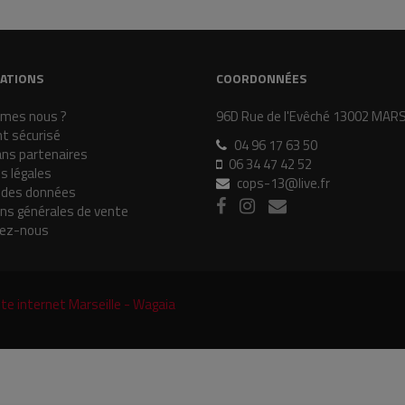
ATIONS
COORDONNÉES
mes nous ?
96D Rue de l'Evêché 13002 MAR
t sécurisé
04 96 17 63 50
ans partenaires
06 34 47 42 52
s légales
cops-13@live.fr
 des données
ons générales de vente
ez-nous