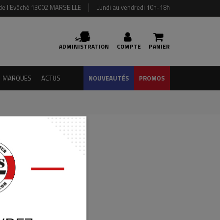
de l'Evêché 13002 MARSEILLE
Lundi au vendredi 10h-18h
ADMINISTRATION
COMPTE
PANIER
MARQUES
ACTUS
NOUVEAUTÉS
PROMOS