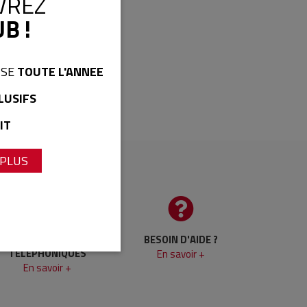
VREZ
B !
ISE
TOUTE L'ANNEE
LUSIFS
IT
 PLUS
COMMANDES
BESOIN D'AIDE ?
TELEPHONIQUES
En savoir +
En savoir +