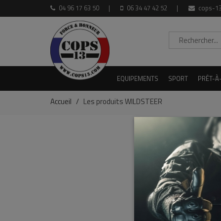
04 96 17 63 50
06 34 47 42 52
cops-13
EQUIPEMENTS
SPORT
PRÊT-À
Accueil
Les produits WILDSTEER