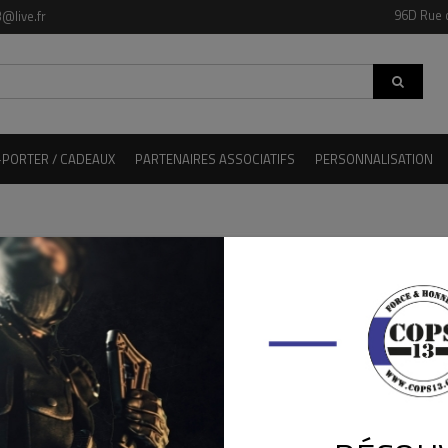
96D Rue 
@live.fr
-PORTER / CADEAUX
PARTENAIRES ASSOCIATIFS
PERSONNALISATION
LES PRODUITS WILDSTEER