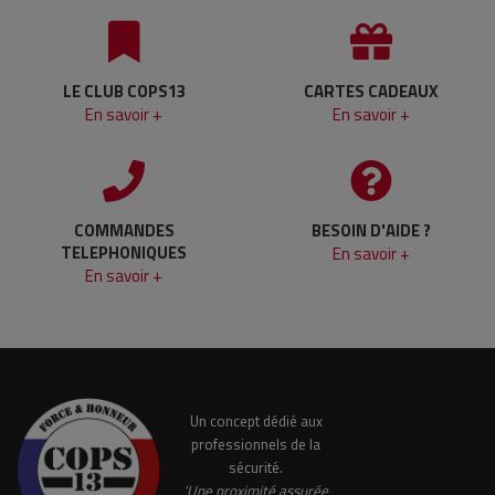
LE CLUB COPS13
CARTES CADEAUX
En savoir +
En savoir +
COMMANDES
BESOIN D'AIDE ?
TELEPHONIQUES
En savoir +
En savoir +
Un concept dédié aux
professionnels de la
sécurité.
'Une proximité assurée