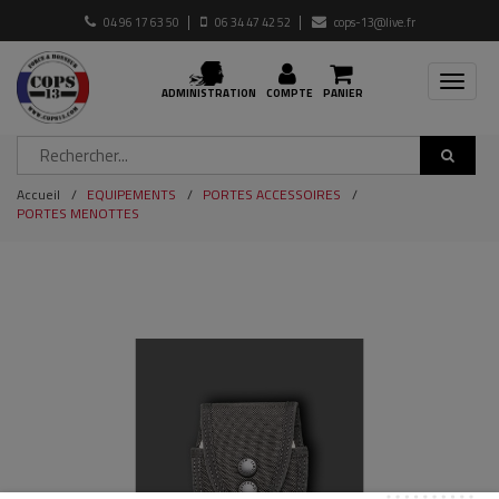
04 96 17 63 50
06 34 47 42 52
cops-13@live.fr
Toggle
ADMINISTRATION
COMPTE
PANIER
navigat
Accueil
EQUIPEMENTS
PORTES ACCESSOIRES
PORTES MENOTTES