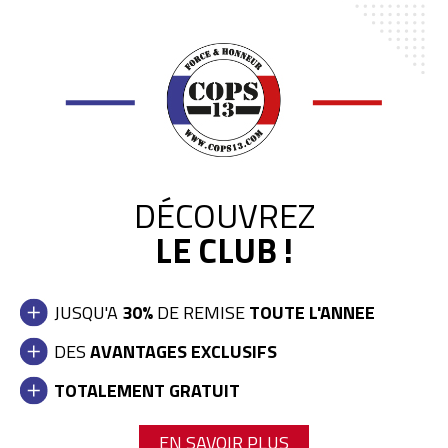
DÉCOUVREZ
LE CLUB !
JUSQU'A
30%
DE REMISE
TOUTE L'ANNEE
DES
AVANTAGES EXCLUSIFS
PORTE-MENOTTES PETIT
TOTALEMENT GRATUIT
MODÈLE RED LABEL
EN SAVOIR PLUS