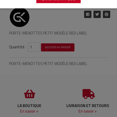
9,64 €
17,00 €
Référence : 9408
PORTE-MENOTTES PETIT MODÈLE RED LABEL
Quantité
AJOUTER AU PANIER
PORTE-MENOTTES PETIT MODÈLE RED LABEL
LA BOUTIQUE
LIVRAISON ET RETOURS
En savoir +
En savoir +