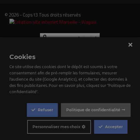
© 2026 - Cops13 Tous droits réservés
Cookies
Ce site utilise des cookies dont le dépôt est soumis à votre
consentement afin de pré-remplir les formulaires, mesurer
e
l'audience du site (Google Analytics), et collecter des données à
des fins publicitaires. Pour en savoir plus, cliquez sur "Politique de
tenu
confidentialité".
st
Refuser
Politique de confidentialité
qué!
Cookie
Box
Personnaliser mes choix
Accepter
Settings