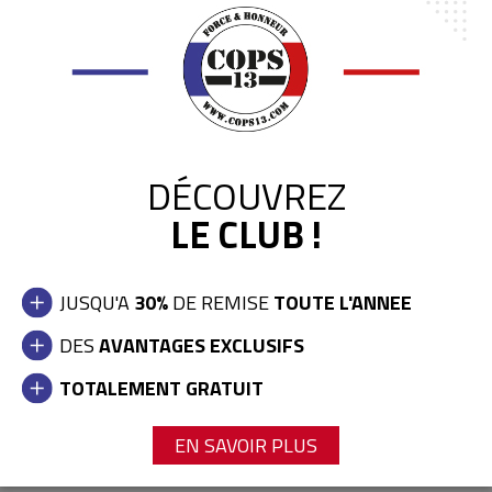
DÉCOUVREZ
LE CLUB !
JUSQU'A
30%
DE REMISE
TOUTE L'ANNEE
DES
AVANTAGES EXCLUSIFS
TOTALEMENT GRATUIT
MUG PISTOLET
13,90 €
EN SAVOIR PLUS