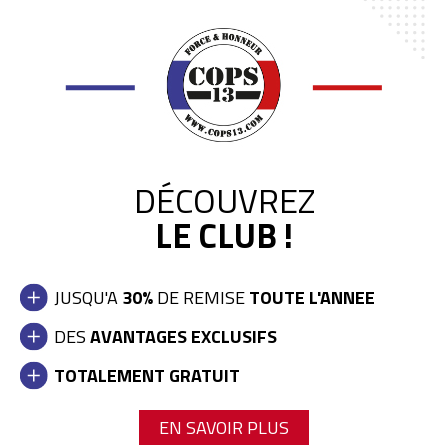
DÉCOUVREZ
LE CLUB !
JUSQU'A
30%
DE REMISE
TOUTE L'ANNEE
DES
AVANTAGES EXCLUSIFS
COQ ALPIN
TOTALEMENT GRATUIT
9,90 €
EN SAVOIR PLUS