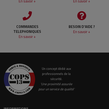
En savoir +
En savoir +
COMMANDES
BESOIN D'AIDE ?
TELEPHONIQUES
En savoir +
En savoir +
Un concept dédié aux
professionnels de la
sécurité.
'Une proximité assurée
pour un service de qualité'
INFORMATIONS