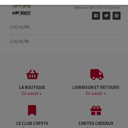
Référence : MPS-PATCHCOQALPIN
COQ ALPIN
COQ ALPIN
LA BOUTIQUE
LIVRAISON ET RETOURS
En savoir +
En savoir +
LE CLUB COPS13
CARTES CADEAUX