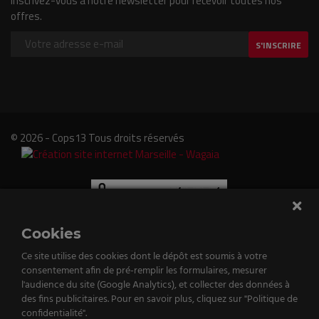
Inscrivez-vous à notre newsletter pour recevoir toutes nos
offres.
S'INSCRIRE
© 2026 - Cops13 Tous droits réservés
Cookies
Ce site utilise des cookies dont le dépôt est soumis à votre
consentement afin de pré-remplir les formulaires, mesurer
e
l'audience du site (Google Analytics), et collecter des données à
des fins publicitaires. Pour en savoir plus, cliquez sur "Politique de
tenu
confidentialité".