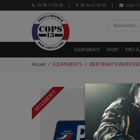
04 96 17 63 50
06 34 47 42 52
cops-13
EQUIPEMENTS
SPORT
PRÊT-À
Accueil
EQUIPEMENTS
IDENTIFIANTS PROFESSI
RÈGLEMENTÉ