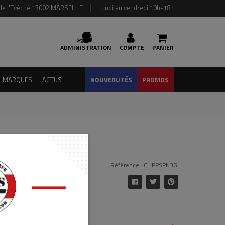
de l'Evêché 13002 MARSEILLE
Lundi au vendredi 10h-18h
ADMINISTRATION
COMPTE
PANIER
MARQUES
ACTUS
NOUVEAUTÉS
PROMOS
ffes
Référence : CLIPPSPN3G