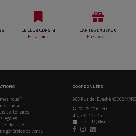
RS
LE CLUB COPS13
CARTES CADEAUX
En savoir +
En savoir +
ATIONS
COORDONNÉES
mes nous ?
96D Rue de l'Evêché 13002 MAR
t sécurisé
04 96 17 63 50
ans partenaires
06 34 47 42 52
s légales
cops-13@live.fr
 des données
ons générales de vente