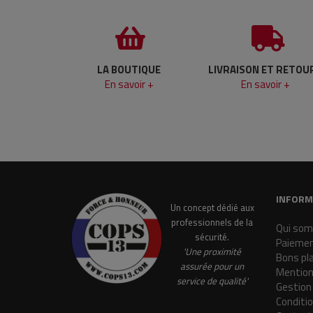
LA BOUTIQUE
LIVRAISON ET RETOU
En savoir +
En savoir +
INFORM
Un concept dédié aux
professionnels de la
Qui som
sécurité.
Paiemen
'Une proximité
Bons pl
assurée pour un
Mention
service de qualité'
Gestion
Conditi