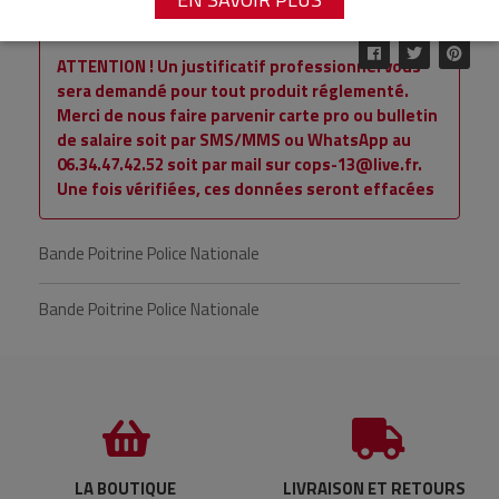
Référence : IMPINVRPN
ATTENTION ! Un justificatif professionnel vous
sera demandé pour tout produit réglementé.
Merci de nous faire parvenir carte pro ou bulletin
de salaire soit par SMS/MMS ou WhatsApp au
06.34.47.42.52 soit par mail sur cops-13@live.fr.
Une fois vérifiées, ces données seront effacées
Bande Poitrine Police Nationale
Bande Poitrine Police Nationale
LA BOUTIQUE
LIVRAISON ET RETOURS