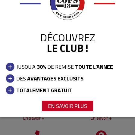
0,00 €
DÉCOUVREZ
LE CLUB !
JUSQU'A
30%
DE REMISE
TOUTE L'ANNEE
LA BOUTIQUE
LIVRAISON ET RETOURS
DES
AVANTAGES EXCLUSIFS
En savoir +
En savoir +
TOTALEMENT GRATUIT
EN SAVOIR PLUS
LE CLUB COPS13
CARTES CADEAUX
En savoir +
En savoir +