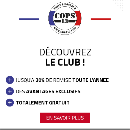
DÉCOUVREZ
LE CLUB !
JUSQU'A
30%
DE REMISE
TOUTE L'ANNEE
DES
AVANTAGES EXCLUSIFS
TOTALEMENT GRATUIT
PINCE MULTI-TOOL LEATHERMAN MODELE REV
59,00 €
EN SAVOIR PLUS