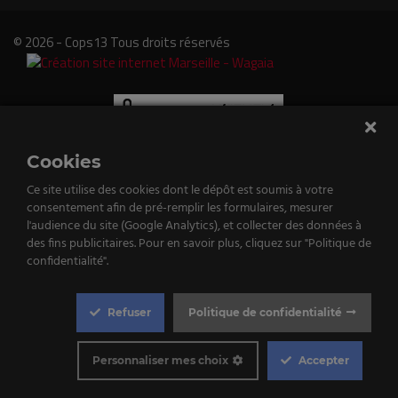
© 2026 - Cops13 Tous droits réservés
Cookies
Ce site utilise des cookies dont le dépôt est soumis à votre
consentement afin de pré-remplir les formulaires, mesurer
e
l'audience du site (Google Analytics), et collecter des données à
des fins publicitaires. Pour en savoir plus, cliquez sur "Politique de
tenu
confidentialité".
st
Refuser
Politique de confidentialité
qué!
Cookie
Box
Personnaliser mes choix
Accepter
Settings