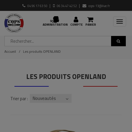
04 96 17 63 50
06 34 47 42 52
cops-13@live.fr
Toggle
ADMINISTRATION
COMPTE
PANIER
navigat
Accueil
Les produits OPENLAND
LES PRODUITS OPENLAND
Nouveautés
Trier par :