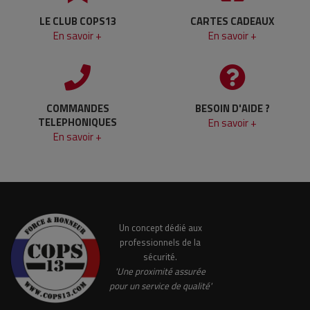
LE CLUB COPS13
CARTES CADEAUX
En savoir +
En savoir +
COMMANDES
BESOIN D'AIDE ?
TELEPHONIQUES
En savoir +
En savoir +
Un concept dédié aux
professionnels de la
sécurité.
'Une proximité assurée
pour un service de qualité'