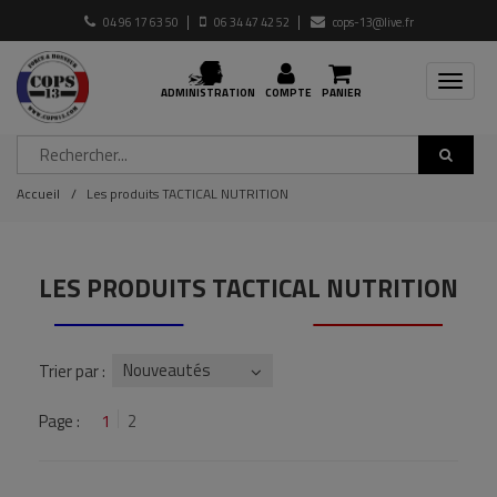
04 96 17 63 50
06 34 47 42 52
cops-13@live.fr
Toggle
ADMINISTRATION
COMPTE
PANIER
navigat
Accueil
Les produits TACTICAL NUTRITION
LES PRODUITS TACTICAL NUTRITION
Nouveautés
Trier par :
Page :
1
2