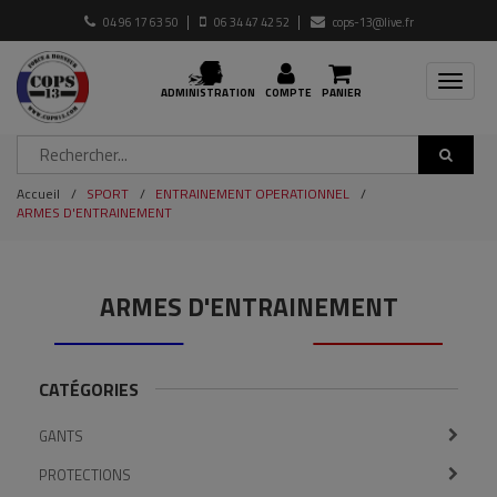
04 96 17 63 50
06 34 47 42 52
cops-13@live.fr
Toggle
ADMINISTRATION
COMPTE
PANIER
navigat
Accueil
SPORT
ENTRAINEMENT OPERATIONNEL
ARMES D'ENTRAINEMENT
ARMES D'ENTRAINEMENT
CATÉGORIES
GANTS
PROTECTIONS