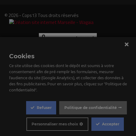
© 2026 - Cops13 Tous droits réservés
Cookies
Ce site utilise des cookies dont le dépôt est soumis à votre
consentement afin de pré-remplir les formulaires, mesurer
e
l'audience du site (Google Analytics), et collecter des données à
des fins publicitaires. Pour en savoir plus, cliquez sur "Politique de
tenu
confidentialité".
st
Refuser
Politique de confidentialité
qué!
Cookie
Box
Personnaliser mes choix
Accepter
Settings