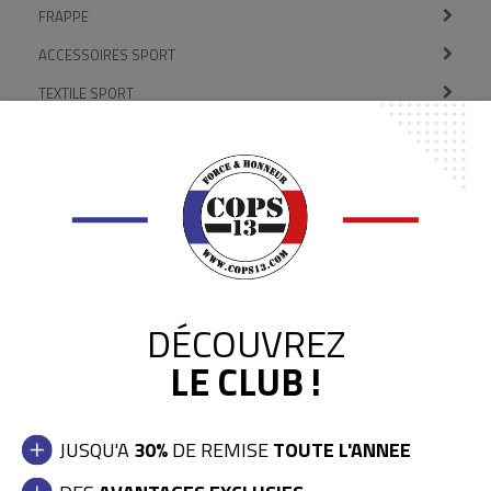
FRAPPE
ACCESSOIRES SPORT
TEXTILE SPORT
CHAUSSURES DE SPORT
ENTRAINEMENT OPERATIONNEL
BOUCLIERS / CASQUES
ARMES D'ENTRAINEMENT
FEMMES
DÉCOUVREZ
Nouveautés
Trier par :
LE CLUB !
JUSQU'A
30%
DE REMISE
TOUTE L'ANNEE