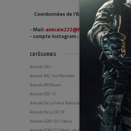
Coordonnées de l'Association :
- Mail:
amicale222@hotmail.com
- compte Instagram : lien vers le compte
CATÉGORIES
Trier par
Amicale 20/1
Amicale BAC Sud Marseille
Amicale BRI Rouen
Amicale DEF 13
Amicale De La Police Nationale
Amicale De La SD 78
Amicale EGM 13/1 Satory
Amicale EGM 22/2 Mont -de-Marsan