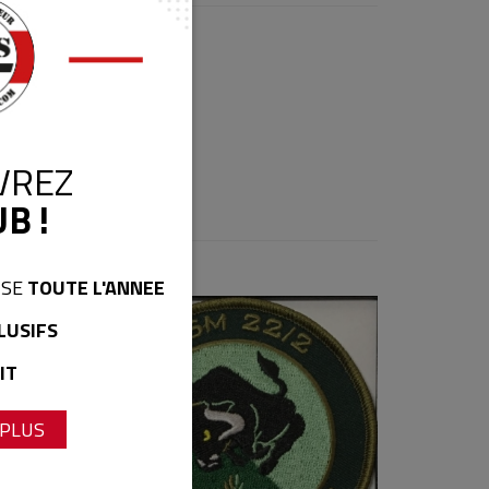
VREZ
B !
ISE
TOUTE L'ANNEE
LUSIFS
IT
 PLUS