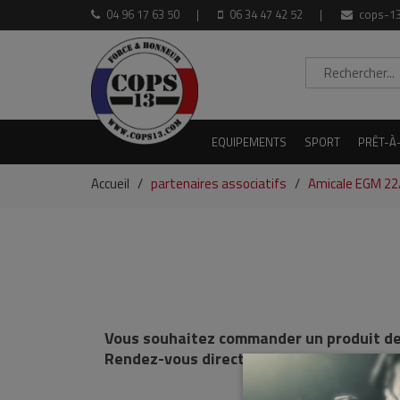
04 96 17 63 50
06 34 47 42 52
cops-13
EQUIPEMENTS
SPORT
PRÊT-À
Accueil
partenaires associatifs
Amicale EGM 22
Vous souhaitez commander un produit de
Rendez-vous directement sur leur adress