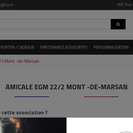
96D Rue 
@live.fr
-PORTER / CADEAUX
PARTENAIRES ASSOCIATIFS
PERSONNALISATION
/2 Mont -de-Marsan
AMICALE EGM 22/2 MONT -DE-MARSAN
 cette association ?
e mail et prenez contact avec eux.