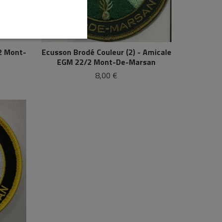
2 Mont-
Ecusson Brodé Couleur (2) - Amicale
EGM 22/2 Mont-De-Marsan
8,00 €