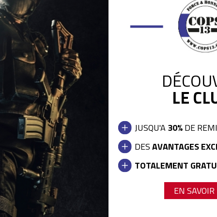
DÉCOU
Nouveautés
 :
LE CLU
JUSQU'A
30%
DE REM
DES
AVANTAGES EXC
TOTALEMENT GRATU
EN SAVOIR