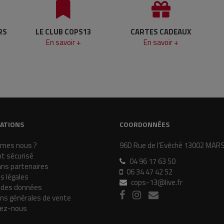
RS
LE CLUB COPS13
CARTES CADEAUX
En savoir +
En savoir +
ATIONS
COORDONNÉES
mes nous ?
96D Rue de l'Evêché 13002 MAR
t sécurisé
04 96 17 63 50
ans partenaires
06 34 47 42 52
s légales
cops-13@live.fr
 des données
ons générales de vente
ez-nous