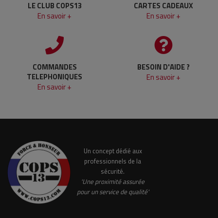
LE CLUB COPS13
CARTES CADEAUX
En savoir +
En savoir +
COMMANDES
BESOIN D'AIDE ?
TELEPHONIQUES
En savoir +
En savoir +
Un concept dédié aux
professionnels de la
sécurité.
'Une proximité assurée
pour un service de qualité'