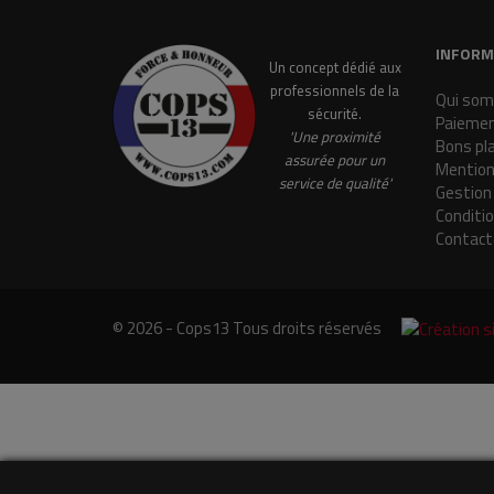
INFORM
Un concept dédié aux
professionnels de la
Qui som
sécurité.
Paiemen
'Une proximité
Bons pl
assurée pour un
Mention
service de qualité'
Gestion
Conditi
Contact
© 2026 - Cops13 Tous droits réservés
e