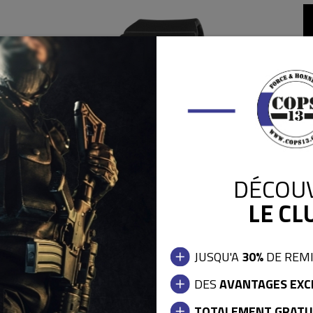
DÉCOU
LE CLU
JUSQU'A
30%
DE REM
GMA-P2100SA-1A1ER
DES
AVANTAGES EXC
99,90 €
TOTALEMENT GRATU