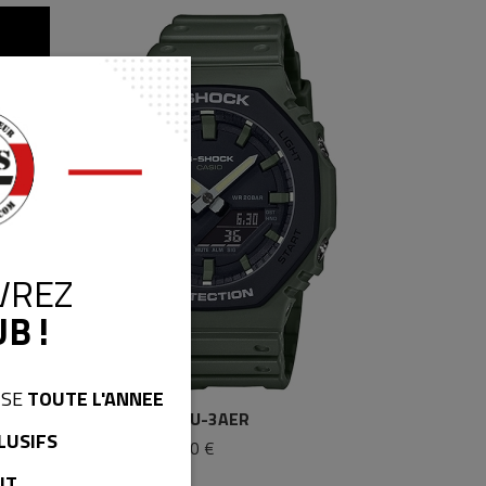
VREZ
B !
ISE
TOUTE L'ANNEE
GA-2110SU-3AER
LUSIFS
119,00 €
IT