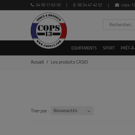
04 96 17 63 50
06 34 47 42 52
cops-13
EQUIPEMENTS
SPORT
PRÊT-À
Accueil
Les produits CASIO
Nouveautés
Trier par :