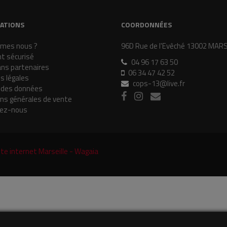
ATIONS
COORDONNÉES
mes nous ?
96D Rue de l'Evêché 13002 MAR
t sécurisé
04 96 17 63 50
ans partenaires
06 34 47 42 52
s légales
cops-13@live.fr
 des données
ons générales de vente
ez-nous