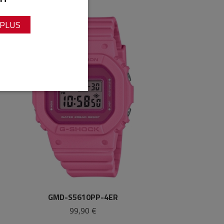
 PLUS
GMD-S5610PP-4ER
99,90 €