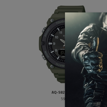
AQ-S820W-3BVEF
59,90 €