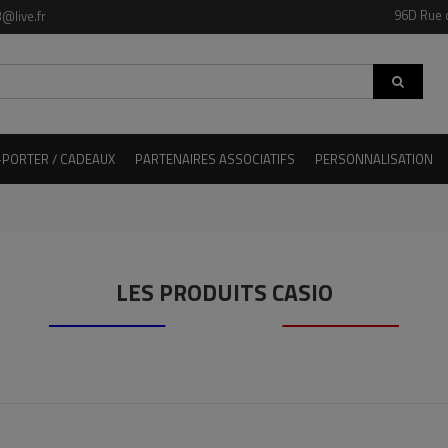
96D Rue 
@live.fr
-PORTER / CADEAUX
PARTENAIRES ASSOCIATIFS
PERSONNALISATION
LES PRODUITS CASIO