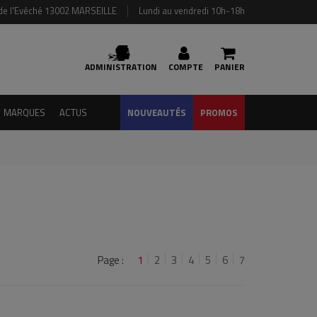
de l'Evêché 13002 MARSEILLE
Lundi au vendredi 10h-18h
ADMINISTRATION
COMPTE
PANIER
MARQUES
ACTUS
NOUVEAUTÉS
PROMOS
Page :
1
2
3
4
5
6
7