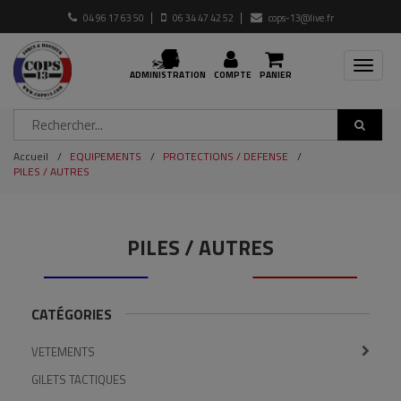
04 96 17 63 50
06 34 47 42 52
cops-13@live.fr
Toggle
ADMINISTRATION
COMPTE
PANIER
navigat
Accueil
EQUIPEMENTS
PROTECTIONS / DEFENSE
PILES / AUTRES
PILES / AUTRES
CATÉGORIES
VETEMENTS
GILETS TACTIQUES