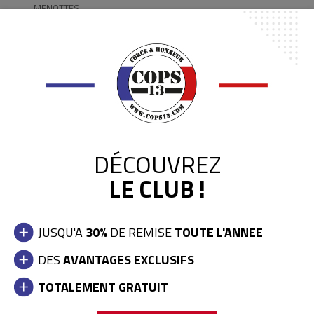
MENOTTES
COUTEAUX / PINCES
MOUSQUETONS / CADENAS
PILES / AUTRES
PROTECTIONS BALISTIQUES
PROTECTIONS COUDES / GENOUX
CASQUES MO
DÉCOUVREZ
MIROIR DE CONTROLE
LE CLUB !
AÉROSOLS DE DÉFENSE
ALARMES
JUSQU'A
30%
DE REMISE
TOUTE L'ANNEE
ENTRAINEMENT OPERATIONNEL
DES
AVANTAGES EXCLUSIFS
BAGAGERIE OPERATIONNELLE
TOTALEMENT GRATUIT
MEDIC / SURVIE
FEMMES