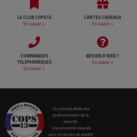
LE CLUB COPS13
CARTES CADEAUX
En savoir +
En savoir +
COMMANDES
BESOIN D'AIDE ?
TELEPHONIQUES
En savoir +
En savoir +
Un concept dédié aux
professionnels de la
sécurité.
'Une proximité assurée
pour un service de qualité'