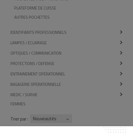
PLATEFORME DE CUISSE
AUTRES POCHETTES
IDENTIFIANTS PROFESSIONNELS
LAMPES / ECLAIRAGE
OPTIQUES / COMMUNICATION
PROTECTIONS / DEFENSE
ENTRAINEMENT OPERATIONNEL
BAGAGERIE OPERATIONNELLE
MEDIC / SURVIE
FEMMES
Nouveautés
Trier par :
Page :
1
2
3
4