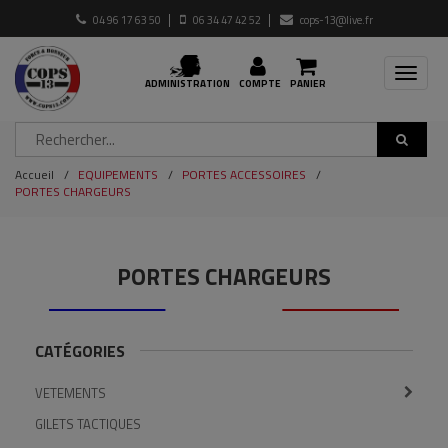
04 96 17 63 50
06 34 47 42 52
cops-13@live.fr
Toggle
ADMINISTRATION
COMPTE
PANIER
navigat
Accueil
EQUIPEMENTS
PORTES ACCESSOIRES
PORTES CHARGEURS
PORTES CHARGEURS
CATÉGORIES
VETEMENTS
GILETS TACTIQUES