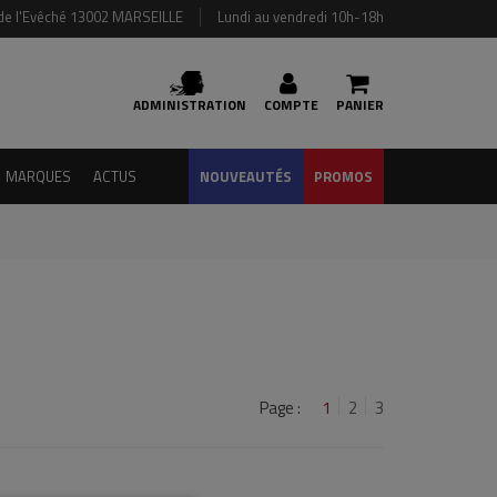
de l'Evêché 13002 MARSEILLE
Lundi au vendredi 10h-18h
ADMINISTRATION
COMPTE
PANIER
MARQUES
ACTUS
NOUVEAUTÉS
PROMOS
Page :
1
2
3