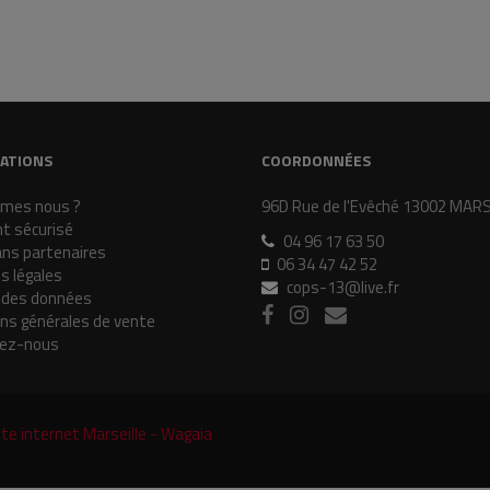
ATIONS
COORDONNÉES
mes nous ?
96D Rue de l'Evêché 13002 MAR
t sécurisé
04 96 17 63 50
ans partenaires
06 34 47 42 52
s légales
cops-13@live.fr
 des données
ons générales de vente
ez-nous