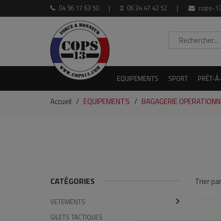
04 96 17 63 50
06 34 47 42 52
cops-13
EQUIPEMENTS
SPORT
PRÊT-À
Accueil
EQUIPEMENTS
BAGAGERIE OPERATIONN
CATÉGORIES
Trier par
VETEMENTS
GILETS TACTIQUES