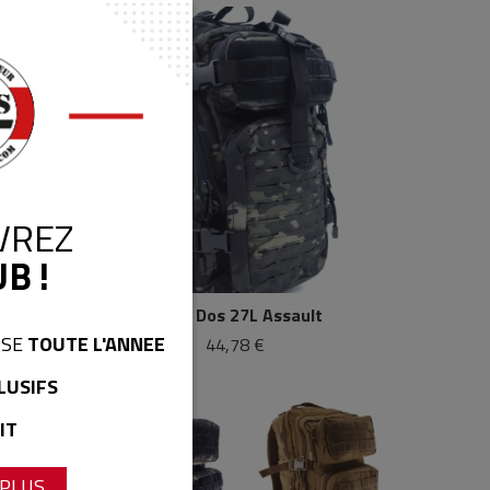
VREZ
B !
lack
Sac À Dos 27L Assault
ISE
TOUTE L'ANNEE
44,78 €
LUSIFS
IT
 PLUS