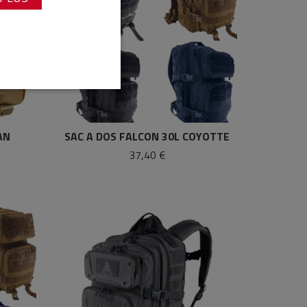
AN
SAC A DOS FALCON 30L COYOTTE
37,40 €