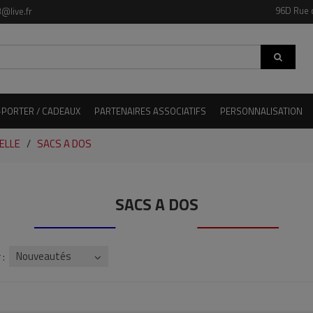
96D Rue 
@live.fr
-PORTER / CADEAUX
PARTENAIRES ASSOCIATIFS
PERSONNALISATION
ELLE
SACS A DOS
SACS A DOS
Nouveautés
 :