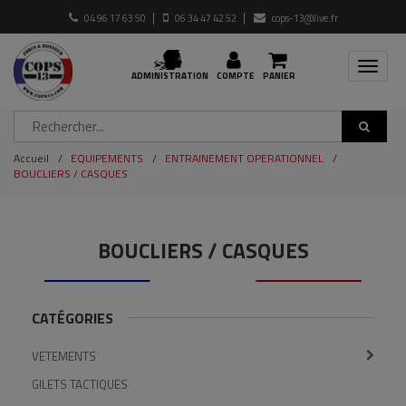
04 96 17 63 50
06 34 47 42 52
cops-13@live.fr
Toggle
ADMINISTRATION
COMPTE
PANIER
navigat
Accueil
EQUIPEMENTS
ENTRAINEMENT OPERATIONNEL
BOUCLIERS / CASQUES
BOUCLIERS / CASQUES
CATÉGORIES
VETEMENTS
GILETS TACTIQUES