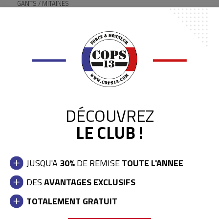
GANTS / MITAINES
CEINTURONS / CEINTURES
HOLSTERS / ETUIS
ACCESSOIRES ARMEMENT
RANGERS / CHAUSSURES
PORTES-CARTES
PORTES ACCESSOIRES
DÉCOUVREZ
IDENTIFIANTS PROFESSIONNELS
LE CLUB !
LAMPES / ECLAIRAGE
OPTIQUES / COMMUNICATION
JUSQU'A
30%
DE REMISE
TOUTE L'ANNEE
PROTECTIONS / DEFENSE
DES
AVANTAGES EXCLUSIFS
ENTRAINEMENT OPERATIONNEL
TOTALEMENT GRATUIT
BOUCLIERS / CASQUES